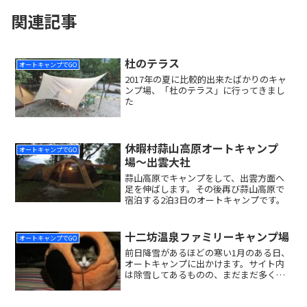
関連記事
杜のテラス
オートキャンプでGO
2017年の夏に比較的出来たばかりのキャ
ンプ場、「杜のテラス」に行ってきまし
た
休暇村蒜山高原オートキャンプ
オートキャンプでGO
場〜出雲大社
蒜山高原でキャンプをして、出雲方面へ
足を伸ばします。その後再び蒜山高原で
宿泊する2泊3日のオートキャンプです。
十二坊温泉ファミリーキャンプ場
オートキャンプでGO
前日降雪があるほどの寒い1月のある日、
オートキャンプに出かけます。サイト内
は除雪してあるものの、まだまだ多くの
雪が残っています。寒さに震えながらの
リポートです。