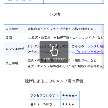
その他
入浴施設
隣接のゆ〜ゆ〜ファイブが割引価格で利用可能
設備
AC電源・炊事場・自動販売機・コインランドリーなど
レンタル用具につきましては、こちらの
「レンタル用具
レンタル設備
販売品につきましては、こちらの
「キャンプ用品販売リ
スクロールできます
直火・発電機・爆竹・カラオケ・簡易プールなど
禁止事項
花火・キャンプ場周辺不可（所定の場所での手持ち花火
独断によるこのキャンプ場の評価
アクセスのしやすさ
★★★★ー
各サイトの広さ
★★★★ー