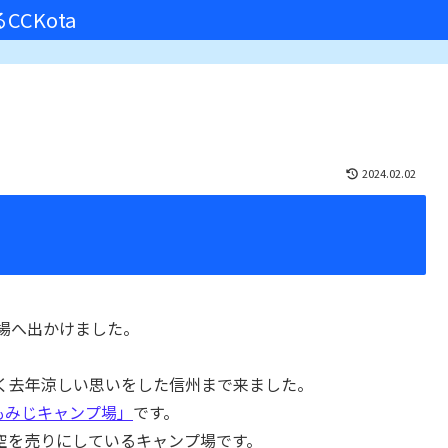
CKota
2024.02.02
プ場へ出かけました。
く去年涼しい思いをした信州まで来ました。
もみじキャンプ場」
です。
空を売りにしているキャンプ場です。