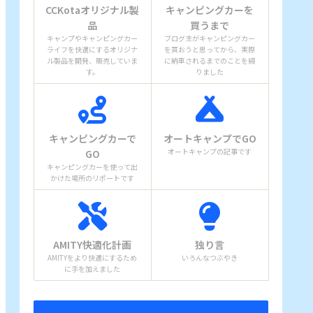
CCKotaオリジナル製
キャンピングカーを
品
買うまで
キャンプやキャンピングカー
ブログ主がキャンピングカー
ライフを快適にするオリジナ
を買おうと思ってから、実際
ル製品を開発、販売していま
に納車されるまでのことを綴
す。
りました
キャンピングカーで
オートキャンプでGO
オートキャンプの記事です
GO
キャンピングカーを使って出
かけた場所のリポートです
AMITY快適化計画
独り言
AMITYをより快適にするため
いろんなつぶやき
に手を加えました